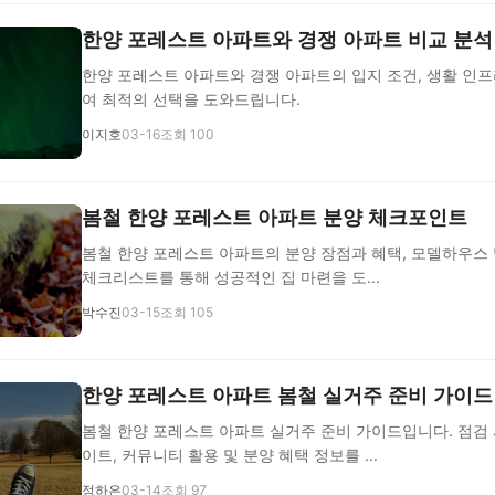
한양 포레스트 아파트와 경쟁 아파트 비교 분석
한양 포레스트 아파트와 경쟁 아파트의 입지 조건, 생활 인프
여 최적의 선택을 도와드립니다.
이지호
03-16
조회 100
봄철 한양 포레스트 아파트 분양 체크포인트
봄철 한양 포레스트 아파트의 분양 장점과 혜택, 모델하우스 
체크리스트를 통해 성공적인 집 마련을 도...
박수진
03-15
조회 105
한양 포레스트 아파트 봄철 실거주 준비 가이드
봄철 한양 포레스트 아파트 실거주 준비 가이드입니다. 점검 
이트, 커뮤니티 활용 및 분양 혜택 정보를 ...
정하은
03-14
조회 97