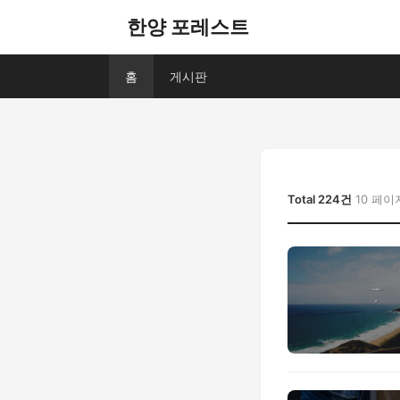
한양 포레스트
홈
게시판
Total 224건
10 페이