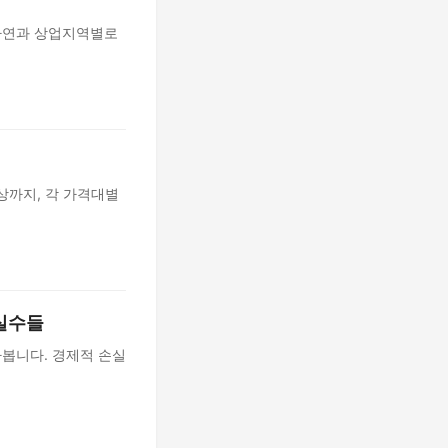
 자연과 상업지역별로
상까지, 각 가격대별
 실수들
아봅니다. 경제적 손실