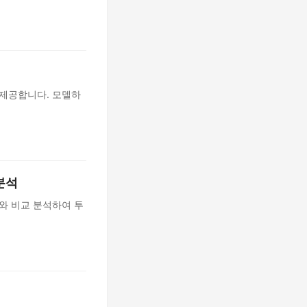
 제공합니다. 모델하
분석
와 비교 분석하여 투