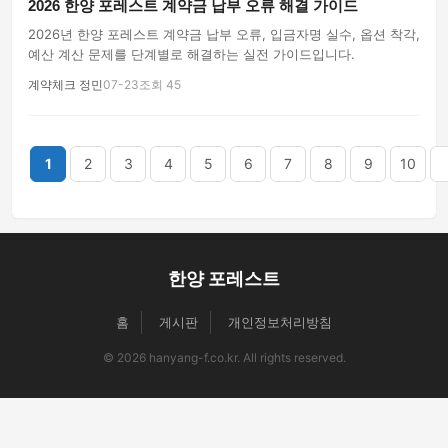
2026 한양 포레스트 계약금 납부 오류 해결 가이드
2026년 한양 포레스트 계약금 납부 오류, 입금자명 실수, 옵션 착각,
예산 계산 문제를 단계별로 해결하는 실전 가이드입니다.
계약체크 정민
07-23
조회 45
끝
1
2
3
4
5
6
7
8
9
10
한양 포레스트
홈
게시판
개인정보처리방침
© 2026 hanyang-f.co.kr. All rights reserved.