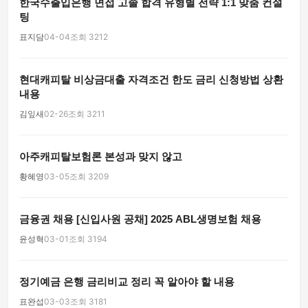
한국수출입은행 면접 고졸 합격 유형별 전략 1:1 맞춤 컨설
팅
표지담
04-04
조회 3212
현대캐피탈 비상금대출 자격조건 한도 금리 신청방법 상환
내용
김잎새
02-26
조회 3211
아주캐피탈보험론 본성과 맞지 않고
황혜영
03-05
조회 3209
금융권 채용 [신입사원 공채] 2025 ABL생명보험 채용
윤성혁
03-01
조회 3194
정기예금 은행 금리비교 정리 꼭 알아야 할 내용
표완섭
03-03
조회 3181