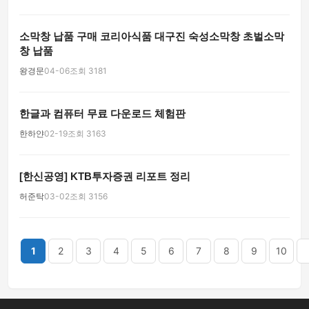
소막창 납품 구매 코리아식품 대구진 숙성소막창 초벌소막
창 납품
왕경문
04-06
조회 3181
한글과 컴퓨터 무료 다운로드 체험판
한하얀
02-19
조회 3163
[한신공영] KTB투자증권 리포트 정리
허준탁
03-02
조회 3156
끝
1
2
3
4
5
6
7
8
9
10