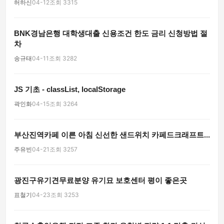
허하신
04-12
조회 3315
BNK경남은행 대학생대출 신용조건 한도 금리 신청방법 절
차
송규태
04-11
조회 3282
JS 기초 - classList, localStorage
곽인화
04-15
조회 3264
부산진역카페 이른 아침 신선한 샌드위치 카페드크래프트...
주유빈
04-21
조회 3257
광진구유기견무료분양 유기묘 보호센터 평이 좋은곳
표철기
04-23
조회 3253