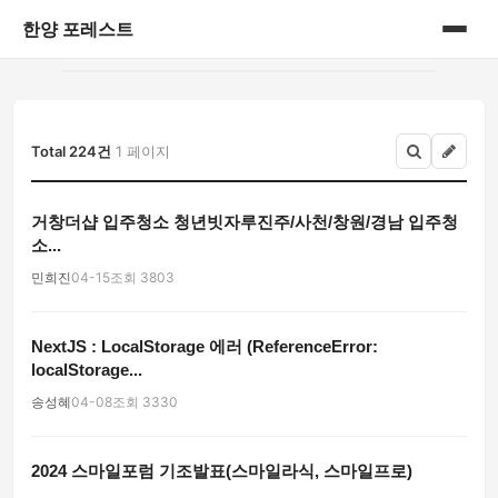
한양 포레스트
홈
게시판
Total 224건
1 페이지
거창더샵 입주청소 청년빗자루진주/사천/창원/경남 입주청
소...
민희진
04-15
조회 3803
NextJS : LocalStorage 에러 (ReferenceError:
localStorage...
송성혜
04-08
조회 3330
2024 스마일포럼 기조발표(스마일라식, 스마일프로)