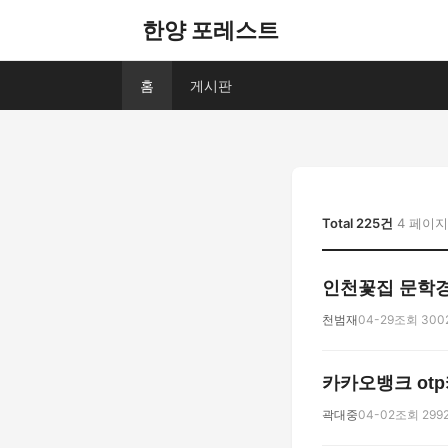
한양 포레스트
홈
게시판
Total 225건
4 페이지
인천꽃집 문학
천범재
04-29
조회 300
카카오뱅크 otp
곽대중
04-02
조회 299