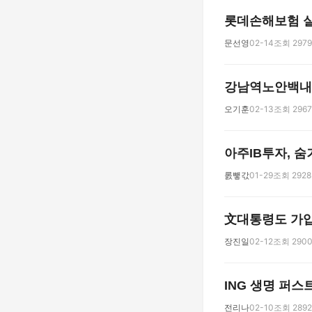
롯데손해보험 실
문선영
02-14
조회 2979
강남역노안백내
오기훈
02-13
조회 2967
아주IB투자, 숨
롨뺗갃
01-29
조회 2928
文대통령도 가입한
장진일
02-12
조회 290
ING 생명 퍼스
전리나
02-10
조회 2892