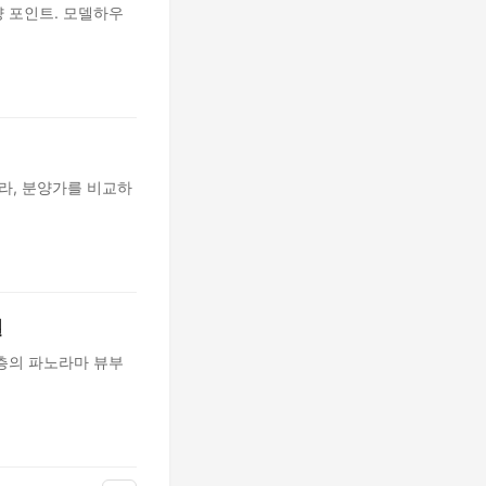
 포인트. 모델하우
라, 분양가를 비교하
결
층의 파노라마 뷰부