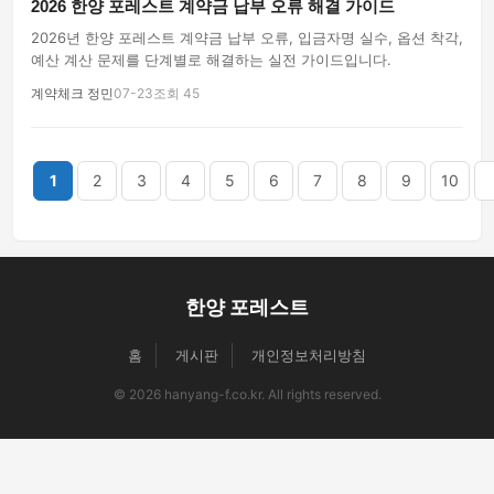
2026 한양 포레스트 계약금 납부 오류 해결 가이드
2026년 한양 포레스트 계약금 납부 오류, 입금자명 실수, 옵션 착각,
예산 계산 문제를 단계별로 해결하는 실전 가이드입니다.
계약체크 정민
07-23
조회 45
끝
1
2
3
4
5
6
7
8
9
10
한양 포레스트
홈
게시판
개인정보처리방침
© 2026 hanyang-f.co.kr. All rights reserved.