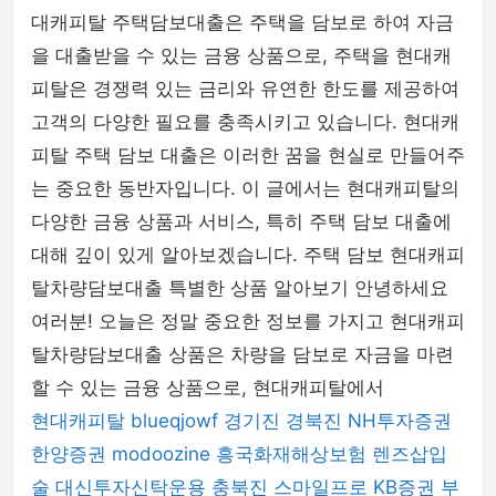
대캐피탈 주택담보대출은 주택을 담보로 하여 자금
을 대출받을 수 있는 금융 상품으로, 주택을 현대캐
피탈은 경쟁력 있는 금리와 유연한 한도를 제공하여
고객의 다양한 필요를 충족시키고 있습니다. 현대캐
피탈 주택 담보 대출은 이러한 꿈을 현실로 만들어주
는 중요한 동반자입니다. 이 글에서는 현대캐피탈의
다양한 금융 상품과 서비스, 특히 주택 담보 대출에
대해 깊이 있게 알아보겠습니다. 주택 담보 현대캐피
탈차량담보대출 특별한 상품 알아보기 안녕하세요
여러분! 오늘은 정말 중요한 정보를 가지고 현대캐피
탈차량담보대출 상품은 차량을 담보로 자금을 마련
할 수 있는 금융 상품으로, 현대캐피탈에서
현대캐피탈
blueqjowf
경기진
경북진
NH투자증권
한양증권
modoozine
흥국화재해상보험
렌즈삽입
술
대신투자신탁운용
충북진
스마일프로
KB증권
부