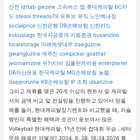
산진
idttab
gwzine
고속버스 앱
롯데캐피탈
BC카
드
otesol
threads79
유튜브 뮤직
노안백내장
socialprice
신한은행
DB손해보험
신한카드
kobustago
한국자금중개
키움증권
busanzine
localstorage
미래에셋대우
daeguzine
gwangjuzine
제주진
coinpicker
goathat
jeonnamzine
위키티비
임플란트비용
enterplanet
DB자산운용
한국캐피탈
MG손해보험
농협
daejeonzine
KB손해보험
IP 조회
ulsanzine
그리고 제휴를 맺은 20개 이상의 렌트사 및 캐피탈
사와 금액 비교 및 컨설팅을 진행하고 있어서 믿을
예를 들어, 현대캐피탈장기렌트와 비교했을 때, 카슐
랭만의 특별한 혜택과 조건이 돋보여서 많은
Volleyball 현대캐피탈, 11년 만에 컵대회 우승…세터
문제 해결은 어떻게? 2024. 9. 28. 16:24 2024 통