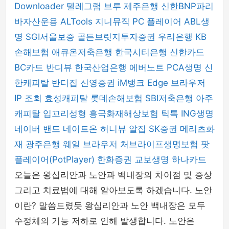
Downloader
텔레그램
브루
제주은행
신한BNP파리
바자산운용
ALTools
지니뮤직 PC 플레이어
ABL생
명
SGI서울보증
골든브릿지투자증권
우리은행
KB
손해보험
애큐온저축은행
한국시티은행
신한카드
BC카드
반디뷰
한국산업은행
에버노트
PCA생명
신
한캐피탈
반디집
신영증권
iM뱅크
Edge 브라우저
IP 조회
효성캐피탈
롯데손해보험
SBI저축은행
아주
캐피탈
입꼬리성형
흥국화재해상보험
틱톡
ING생명
네이버 밴드
네이트온
허니뷰
알집
SK증권
메리츠화
재
광주은행
웨일 브라우저
처브라이프생명보험
팟
플레이어(PotPlayer)
한화증권
교보생명
하나카드
오늘은 왕십리안과 노안과 백내장의 차이점 및 증상
그리고 치료법에 대해 알아보도록 하겠습니다. 노안
이란? 말씀드렸듯 왕십리안과 노안 백내장은 모두
수정체의 기능 저하로 인해 발생합니다. 노안은