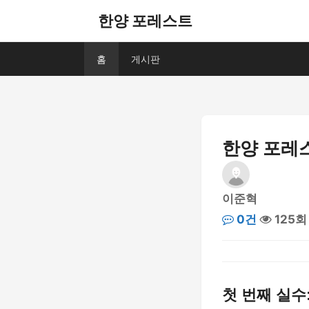
한양 포레스트
홈
게시판
한양 포레스
이준혁
0건
125회
첫 번째 실수