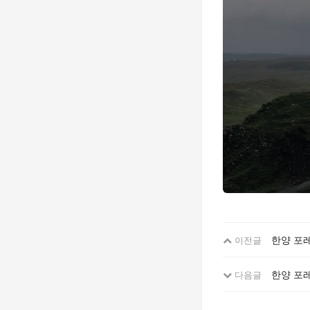
한양 포
이전글
한양 포
다음글