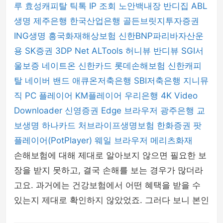
루
효성캐피탈
틱톡
IP 조회
노안백내장
반디집
ABL
생명
제주은행
한국산업은행
골든브릿지투자증권
ING생명
흥국화재해상보험
신한BNP파리바자산운
용
SK증권
3DP Net
ALTools
허니뷰
반디뷰
SGI서
울보증
네이트온
신한카드
롯데손해보험
신한캐피
탈
네이버 밴드
애큐온저축은행
SBI저축은행
지니뮤
직 PC 플레이어
KM플레이어
우리은행
4K Video
Downloader
신영증권
Edge 브라우저
광주은행
교
보생명
하나카드
처브라이프생명보험
한화증권
팟
플레이어(PotPlayer)
웨일 브라우저
메리츠화재
손해보험에 대해 제대로 알아보지 않으면 필요한 보
장을 받지 못하고, 결국 손해를 보는 경우가 많더라
고요. 과거에는 건강보험에서 어떤 혜택을 받을 수
있는지 제대로 확인하지 않았었죠. 그러다 보니 본인